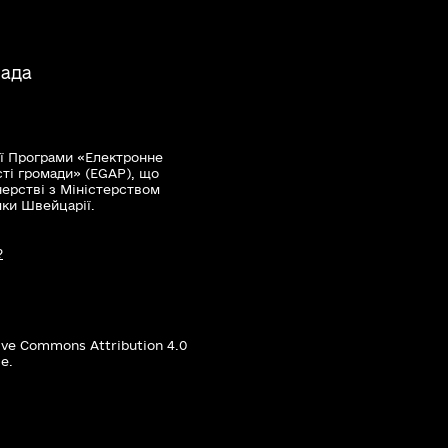
мада
ї Програми «Електронне
сті громади» (EGAP), що
нерстві з Міністерством
мки Швейцарії.
?
ive Commons Attribution 4.0
е.