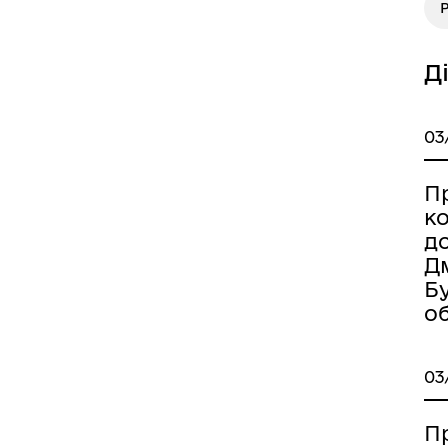
Р
Д
03
Пр
к
до
Дм
Б
об
03
П