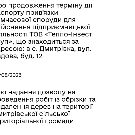
ро продовження терміну дії
аспорту прив’язки
имчасової споруди для
дійснення підприємницької
яльності ТОВ «Тепло-Інвест
уп», що знаходиться за
ресою: в с. Дмитрівка, вул.
дова, буд. 12
/08/2026
ро надання дозволу на
оведення робіт із обрізки та
далення дерев на території
итрівської сільської
ериторіальної громади