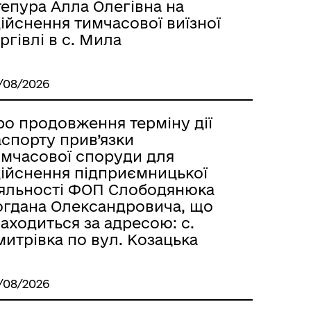
тепура Алла Олегівна на
ійснення тимчасової виїзної
ргівлі в с. Мила
/08/2026
ро продовження терміну дії
аспорту прив’язки
имчасової споруди для
дійснення підприємницької
іяльності ФОП Слободянюка
огдана Олександровича, що
аходиться за адресою: с.
итрівка по вул. Козацька
/08/2026