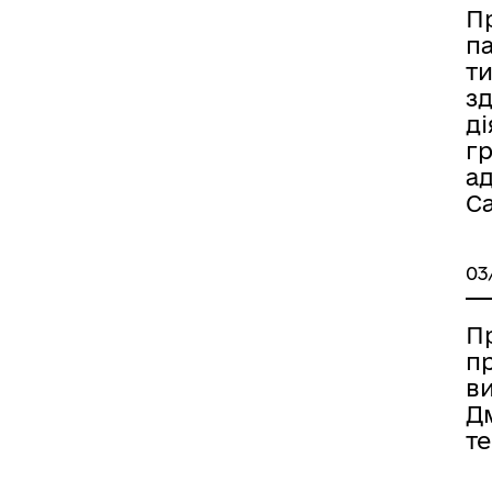
П
п
т
з
ді
гр
ад
Са
03
П
пр
ви
Дм
т