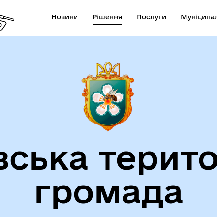
Новини
Рішення
Послуги
Муніципал
вська терито
громада