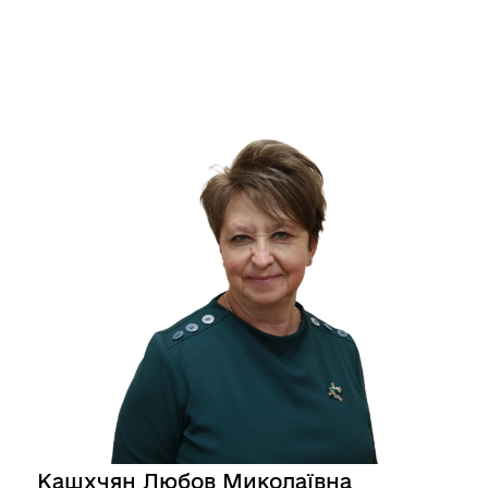
Кашхчян Любов Миколаївна