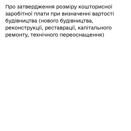
Про затвердження розміру кошторисної
заробітної плати при визначенні вартості
будівництва (нового будівництва,
реконструкції, реставрації, капітального
ремонту, технічного переоснащення)
об’єктів, що споруджуються за кошти
державного та місцевих бюджетів в 2026
році
25/06/2026
Про розроблення детального плану
території для розміщення
багатофункціонального комплексу в с.
Петрушки вул. Лесі Українки
Бучанського району Київської області