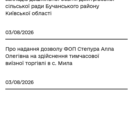
сільської ради Бучанського району
Київської області
03/08/2026
Про надання дозволу ФОП Степура Алла
Олегівна на здійснення тимчасової
виїзної торгівлі в с. Мила
03/08/2026
Про продовження терміну дії паспорту
прив’язки тимчасової споруди для
здійснення підприємницької діяльності
ФОП Слободянюка Богдана
Олександровича, що знаходиться за