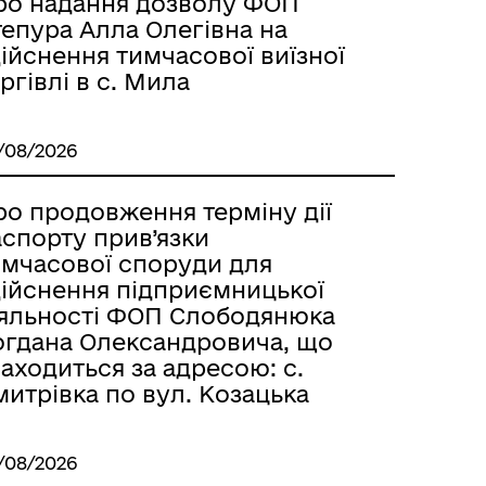
ро надання дозволу ФОП
тепура Алла Олегівна на
ійснення тимчасової виїзної
ргівлі в с. Мила
/08/2026
ро продовження терміну дії
аспорту прив’язки
имчасової споруди для
дійснення підприємницької
іяльності ФОП Слободянюка
огдана Олександровича, що
аходиться за адресою: с.
итрівка по вул. Козацька
/08/2026