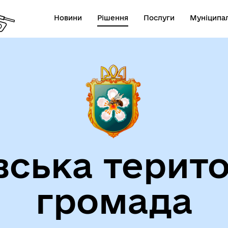
Новини
Рішення
Послуги
Муніципал
вська терито
громада