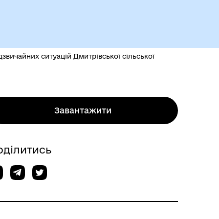
звичайних ситуацій Дмитрівської сільської
Завантажити
оділитись