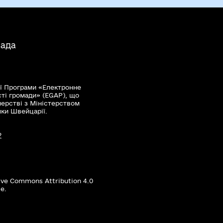
мада
ї Програми «Електронне
сті громади» (EGAP), що
нерстві з Міністерством
мки Швейцарії.
?
ive Commons Attribution 4.0
е.