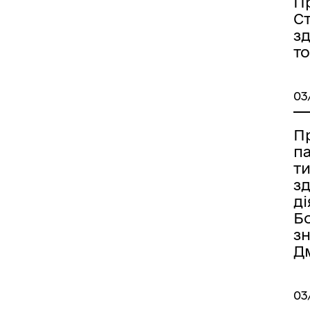
П
С
зд
то
03
П
п
т
з
д
Б
зн
Дм
03