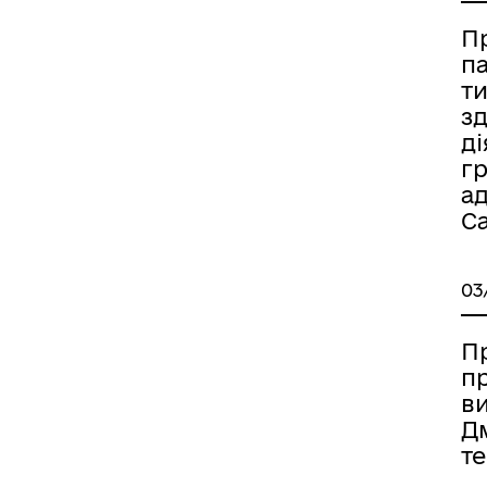
П
п
т
з
ді
гр
ад
Са
03
П
пр
ви
Дм
т