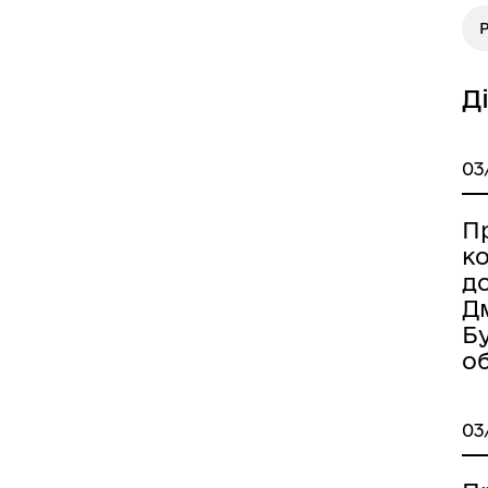
Р
Д
03
Пр
к
до
Дм
Б
об
03