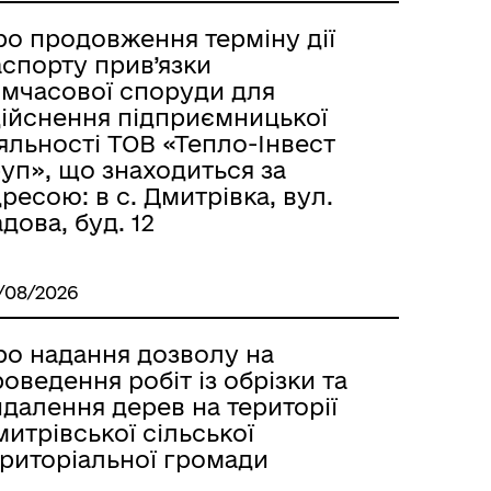
ро продовження терміну дії
аспорту прив’язки
имчасової споруди для
дійснення підприємницької
яльності ТОВ «Тепло-Інвест
уп», що знаходиться за
ресою: в с. Дмитрівка, вул.
дова, буд. 12
/08/2026
ро надання дозволу на
оведення робіт із обрізки та
далення дерев на території
итрівської сільської
ериторіальної громади