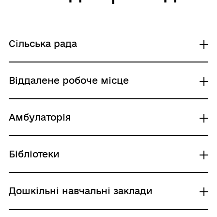
Сільська рада
Округ №4 Шпитьки
Віддалене робоче місце
ДСПК №2
Віддалене рм округ №4
Амбулаторія
Шпитьківська АЗПСМ
Бібліотеки
Бібліотека с. Шпитьки
Дошкільні навчальні заклади