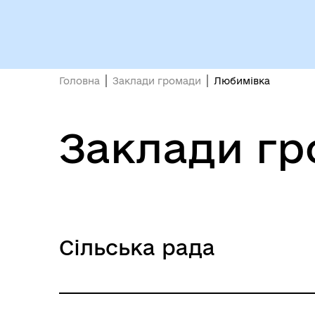
Головна
Заклади громади
Любимівка
Заклади г
Сільська рада