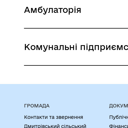
Округ №1 Бузова
Амбулаторія
КЗ "ЦНСПН Дмитрівської СР"
Гурівщинська АЗПСМ
Комунальні підприємс
КЗ "ЦНСПН Дмитрівської СР"
ГРОМАДА
ДОКУМ
Контакти та звернення
Публіч
Дмитрівський сільський
Фінанс