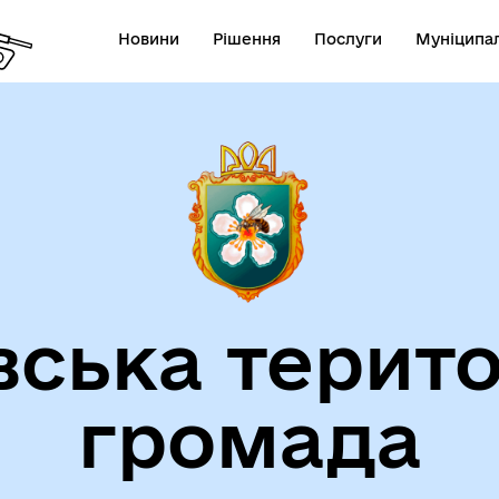
Новини
Рішення
Послуги
Муніципал
вська терито
громада