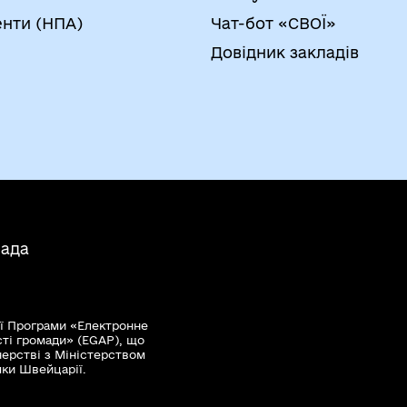
нти (НПА)
Чат-бот «СВОЇ»
Довідник закладів
мада
ї Програми «Електронне
сті громади» (EGAP), що
нерстві з Міністерством
мки Швейцарії.