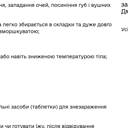
за
чя, западання очей, посиніння губ і вушних
Д
а легко збирається в складки та дуже довго
Ус
є зморшкуватою;
або навіть зниженою температурою тіла;
льні засоби (таблетки) для знезараження
 чи готувати їжу, після відвідування