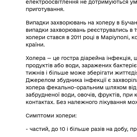
електроосвітлення не дотримуються умо
приготування.
Випадки захворювань на холеру в Бучан
випадки захворювань реєструвались в 19
холери стався в 2011 році в Маріуполі, 
країни.
Холера — це гостра діарейна інфекція,
продуктів або води, заражених бактерією
тижнів і більше може зберігати життєд
Джерелом збудника інфекції є захворіла
холера фекально-оральним шляхом від
забрудненої води, овочів, фруктів, при 
контактах. Без належного лікування мо
Симптоми холери:
- частий, до 10 і більше разів на добу, п