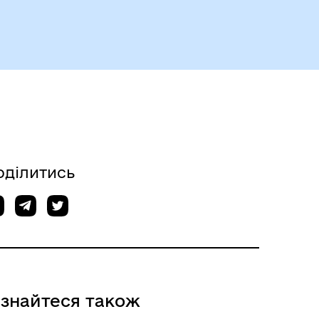
оділитись
ізнайтеся також