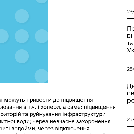
29
П
в
та
У
28
Де
с
р
які можуть привести до підвищення
ювання в т.ч. і холери, а саме: підвищення
ериторій та руйнування інфраструктури
25
питної води; через невчасне захоронення
риті водойми, через відключення