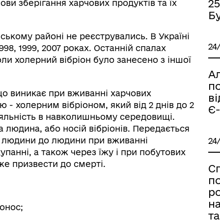
2
ви зберігання харчових продуктів та їх
Б
ському районі не реєструвались. В Україні
24
98, 1999, 2007 роках. Останній спалах
коли холерний вібріон було занесено з іншої
Ал
п
 що виникає при вживанні харчових
в
 - холерним вібріоном, який від 2 днів до 2
Є
іяльність в навколишньому середовищі.
 людина, або носій вібріонів. Передається
 людини до людини при вживанні
24
купанні, а також через їжу і при побутових
же призвести до смерті.
С
п
ро
на
ронос;
та