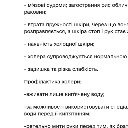
- м'язові судоми; загострення рис облич
раковин;
- втрата пружності шкіри, через що вон
розправляється, а шкіра стоп і рук ста
- наявність холодної шкіри;
- холера супроводжується нормальною 
- задишка та різка слабкість.
Профілактика холери:
-вживати лише кип’ячену воду;
-за можливості використовувати спеціа
води перед її кип’ятінням;
-ретельно мити руки перед тим, як брати