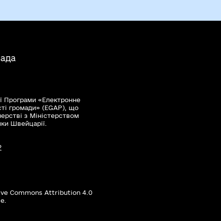
мада
ї Програми «Електронне
сті громади» (EGAP), що
нерстві з Міністерством
мки Швейцарії.
?
ive Commons Attribution 4.0
е.