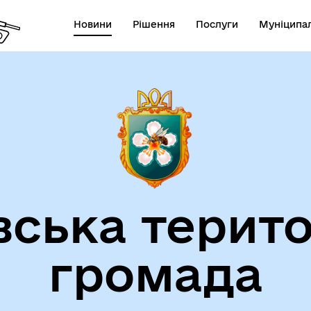
Новини
Рішення
Послуги
Муніципал
вська терито
громада