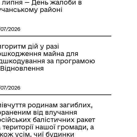
5 липня — День жалоби в
учанському районі
/07/2026
горитм дій у разі
ошкодження майна для
ідшкодування за програмою
-Відновлення
/07/2026
півчуття родинам загиблих,
ораненим від влучання
сійських балістичних ракет
 території нашої громади, а
кож усім, чиї будинки