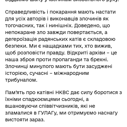
Справедливість і покарання мають настати
для усіх авторів і виконавців злочинів як
тогочасних, так і нинішніх. Доведено, що
непокаране зло завжди повертається, а
дегероїзація радянських катів є складовою
безпеки. Ми є нащадками тих, хто вижив,
щоб розповісти правду. Відкриті архіви – це
наша зброя проти пропаганди та брехні.
Злочинці минулого мають бути засуджені
історією, сучасні – міжнародним
трибуналом.
Пам’ять про катівні НКВС дає силу боротися з
їхніми спадкоємцями сьогодні, а
вшановуючи співвітчизників, які не
зламалися в ГУЛАГу, ми отримуємо наснагу
вистояти зараз.