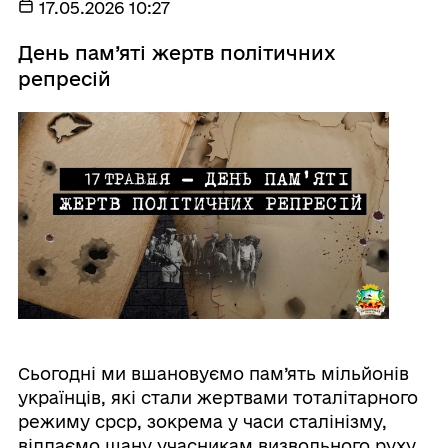
17.05.2026 10:27
День пам’яті жертв політичних
репресій
Сьогодні ми вшановуємо пам’ять мільйонів
українців, які стали жертвами тоталітарного
режиму срср, зокрема у часи сталінізму,
віддаємо шану учасникам визвольного руху.