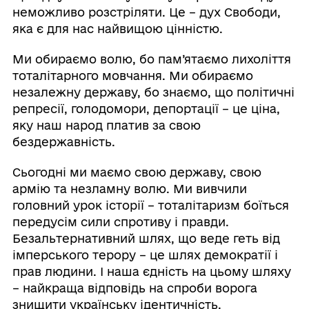
неможливо розстріляти. Це – дух Свободи,
яка є для нас найвищою цінністю.
Ми обираємо волю, бо пам’ятаємо лихоліття
тоталітарного мовчання. Ми обираємо
незалежну державу, бо знаємо, що політичні
репресії, голодомори, депортації – це ціна,
яку наш народ платив за свою
бездержавність.
Сьогодні ми маємо свою державу, свою
армію та незламну волю. Ми вивчили
головний урок історії – тоталітаризм боїться
передусім сили спротиву і правди.
Безальтернативний шлях, що веде геть від
імперського терору – це шлях демократії і
прав людини. І наша єдність на цьому шляху
– найкраща відповідь на спроби ворога
знищити українську ідентичність.