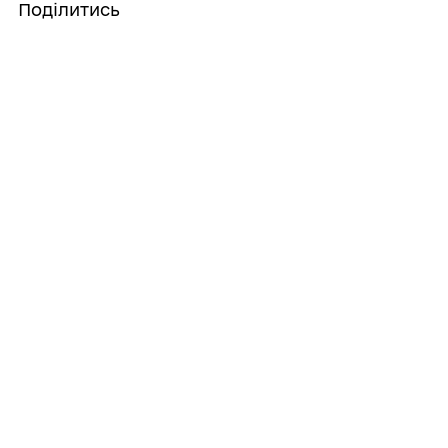
Поділитись
Дізнайтеся також
30/07/2026
She Drives – проєкт, спрямований на
розширення професійного потенціалу
жінок у сфері транспорту
29/07/2026