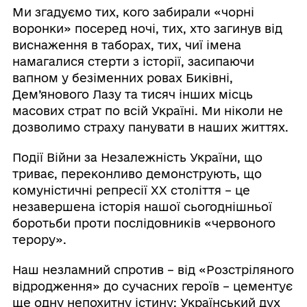
Ми згадуємо тих, кого забирали «чорні
воронки» посеред ночі, тих, хто загинув від
виснаження в таборах, тих, чиї імена
намагалися стерти з історії, засипаючи
вапном у безіменних ровах Биківні,
Дем’янового Лазу та тисяч інших місць
масових страт по всій Україні. Ми ніколи не
дозволимо страху панувати в наших життях.
Події Війни за Незалежність України, що
триває, переконливо демонструють, що
комуністичні репресії ХХ століття – це
незавершена історія нашої сьогоднішньої
боротьби проти послідовників «червоного
терору».
Наш незламний спротив – від «Розстріляного
відродження» до сучасних героїв – цементує
ще одну непохитну істину: Український дух