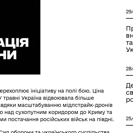
29
П
в
та
У
28
Де
ерехоплює ініціативу на полі бою. Ціна
с
У травні Україна відвоювала більше
р
 Завдяки масштабуванню мідлстрайк-дронів
лю над сухопутним коридором до Криму та
25
 постачання російських військ на півдні.
Сил оборони та українського суспільства.