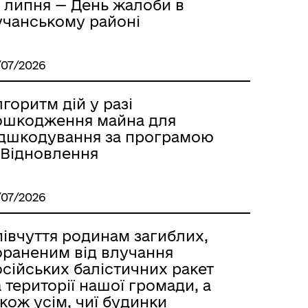
5 липня — День жалоби в
учанському районі
/07/2026
горитм дій у разі
ошкодження майна для
ідшкодування за програмою
-Відновлення
/07/2026
півчуття родинам загиблих,
ораненим від влучання
сійських балістичних ракет
 території нашої громади, а
кож усім, чиї будинки