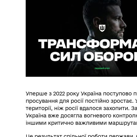
Уперше з 2022 року Україна поступово п
просування для росії постійно зростає. 
території, ніж росії вдалося захопити.
Україна вже досягла вогневого контро
іншими критично важливими маршрутами
Це результат спільної роботи держави, 