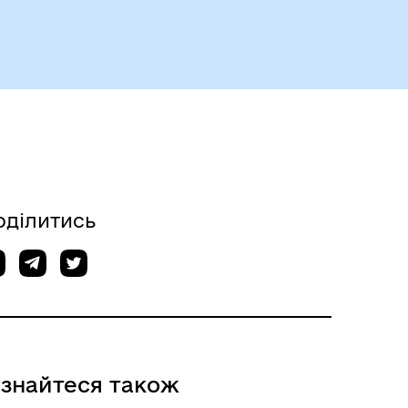
оділитись
ізнайтеся також