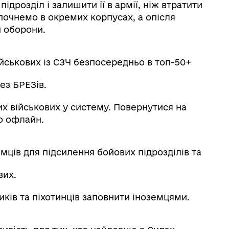
дрозділ і залишити її в армії, ніж втратити
зпочнемо в окремих корпусах, а опісля
 оборони.
ійськових із СЗЧ безпосередньо в топ-50+
ез БРЕЗів.
х військових у систему. Повернутися на
о офлайн.
мців для підсилення бойових підрозділів та
вих.
ів та піхотинців заповнити іноземцями.