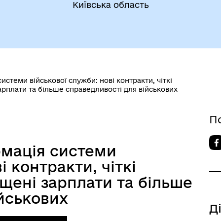
Київська область
стеми військової служби: нові контракти, чіткі
арплати та більше справедливості для військових
П
мація системи
і контракти, чіткі
щені зарплати та більше
йськових
Д