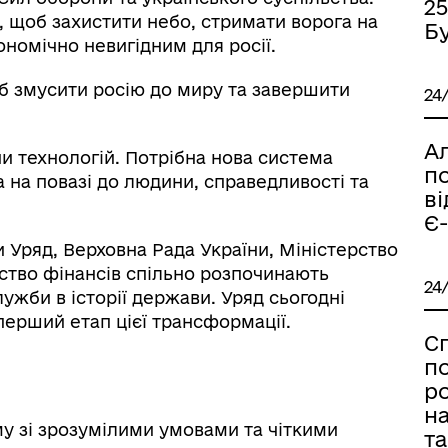
2
щоб захистити небо, стримати ворога на
Б
номічно невигідним для росії.
б змусити росію до миру та завершити
24
Ал
и технологій. Потрібна нова система
п
 на повазі до людини, справедливості та
в
Є
 Уряд, Верховна Рада України, Міністерство
ство фінансів спільно розпочинають
24
ужби в історії держави. Уряд сьогодні
перший етап цієї трансформації.
С
п
ро
на
у зі зрозумілими умовами та чіткими
та