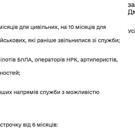
за
Д
ісяців для цивільних, на 10 місяців для
Ус
ійськових, які раніше звільнилися зі служби;
пілотів БпЛА, операторів НРК, артилеристів,
ностей;
 інших напрямів служби з можливістю
трочку від 6 місяців: