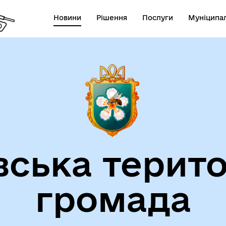
Новини
Рішення
Послуги
Муніципал
вська терито
громада