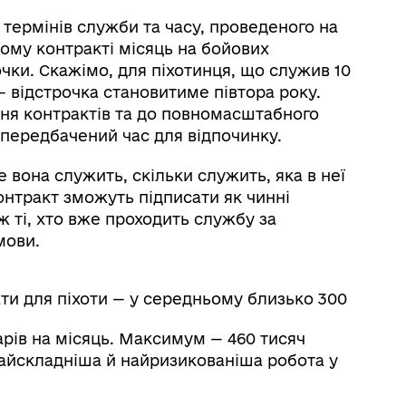
 термінів служби та часу, проведеного на
ому контракті місяць на бойових
чки. Скажімо, для піхотинця, що служив 10
 — відстрочка становитиме півтора року.
ня контрактів та до повномасштабного
 передбачений час для відпочинку.
 вона служить, скільки служить, яка в неї
онтракт зможуть підписати як чинні
ож ті, хто вже проходить службу за
мови.
ати для піхоти — у середньому близько 300
арів на місяць. Максимум — 460 тисяч
найскладніша й найризикованіша робота у