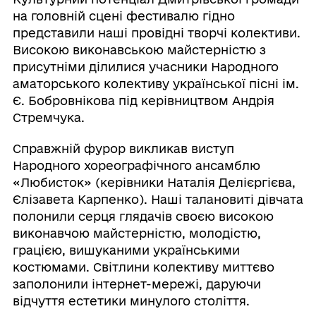
на головній сцені фестивалю гідно
представили наші провідні творчі колективи.
Високою виконавською майстерністю з
присутніми ділилися учасники Народного
аматорського колективу української пісні ім.
Є. Бобровнікова під керівництвом Андрія
Стремчука.
Справжній фурор викликав виступ
Народного хореографічного ансамблю
«Любисток» (керівники Наталія Делієргієва,
Єлізавета Карпенко). Наші талановиті дівчата
полонили серця глядачів своєю високою
виконавчою майстерністю, молодістю,
грацією, вишуканими українськими
костюмами. Світлини колективу миттєво
заполонили інтернет-мережі, даруючи
відчуття естетики минулого століття.