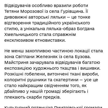
Відвідувачів особливо вразили роботи
Тетяни Морозової із села Гурівщина. Її
дивовижні авторські ляльки — це тонке
відтворення традиційного українського
стилю, а унікальна лялька-образ Богдана
Хмельницького стала справжнім
ексклюзивом етновиставки.
Не менш захопливою частиною локації стала
зона Світлани Железняк із села Бузова.
Майстриня зачарувала відвідувачів багатою
експозицією художнього ткацтва і вишивки.
Розкішні гобелени, витончені ткані вироби,
колоритні рушники та скатертини — усе це
стало найкращим свідченням того, як
дбайливо у нашій громаді зберігають і
плекають скарби предків.
Культурний потенціал Дмитрівської громади