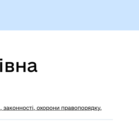
івна
, законності, охорони правопорядку,