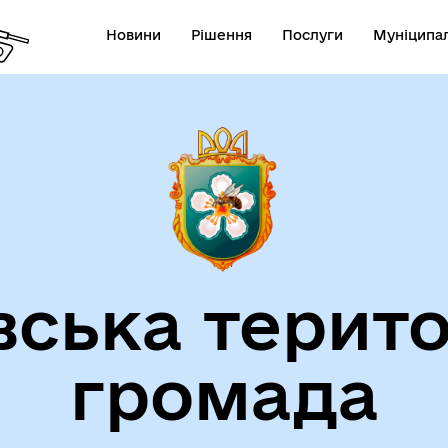
Новини
Рішення
Послуги
Муніципал
вська терито
громада