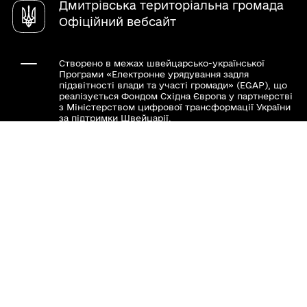
Дмитрівська територіальна громада
Офіційний вебсайт
Створено в межах швейцарсько-української
Програми «Електронне урядування задля
підзвітності влади та участі громади» (EGAP), що
реалізується Фондом Східна Європа у партнерстві
з Міністерством цифрової трансформації України
за підтримки Швейцарії.
Хочете такий сайт з чат-ботом для громади?
Весь контент доступний за ліцензією Creative
Commons Attribution 4.0 International license,
якщо не зазначено інше.
Слідкуй за нами тут: