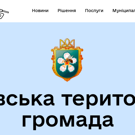
Новини
Рішення
Послуги
Муніципал
вська терито
громада