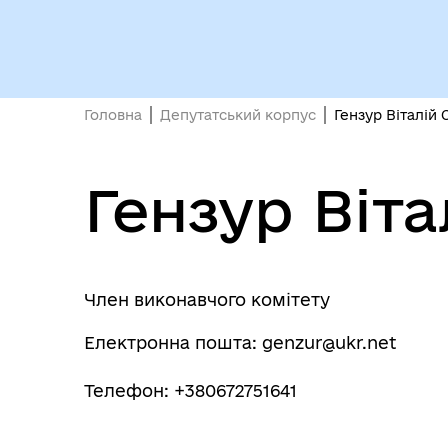
Головна
Депутатський корпус
Гензур Віталій
Гензур Віт
Член виконавчого комітету
Електронна пошта: genzur@ukr.net
Телефон: +380672751641