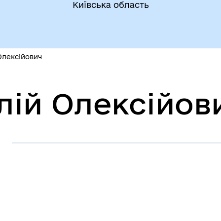
Київська область
 Олексійович
алій Олексійов