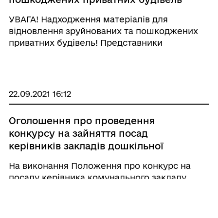
УВАГА! Надходження матеріалів для
відновлення зруйнованих та пошкоджених
приватних будівель! Представники
міжнародної організації «Relief Aid»,
організації-партнера «Shelter Box» та
Благодійного Фонду «Green Chernobyl&r ...
22.09.2021 16:12
Оголошення про проведення
конкурсу на зайняття посад
керівників закладів дошкільної
освіти комунальної форми власності
На виконання Положення про конкурс на
Дмитрівської територіальної
посаду керівника комунального закладу
громади Бучанського району
дошкільної освіти та загальної середньої
Київської області
освіти Дмитрівської територіальної громади,
затвердженого рішенням виконавчого